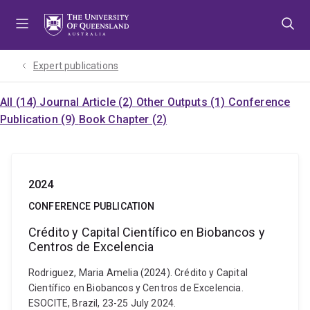
Skip
Skip
Skip
to
to
to
menu
content
footer
Expert publications
All (14)
Journal Article (2)
Other Outputs (1)
Conference
Publication (9)
Book Chapter (2)
2024
CONFERENCE PUBLICATION
Crédito y Capital Científico en Biobancos y
Centros de Excelencia
Rodriguez, Maria Amelia (2024). Crédito y Capital
Científico en Biobancos y Centros de Excelencia.
ESOCITE, Brazil, 23-25 July 2024.