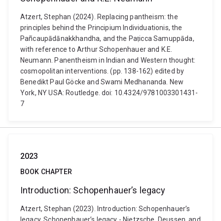
Atzert, Stephan (2024). Replacing pantheism: the
principles behind the Principium Individuationis, the
Pañcaupādānakkhandha, and the Paṭicca Samuppāda,
with reference to Arthur Schopenhauer and K.E.
Neumann. Panentheism in Indian and Western thought:
cosmopolitan interventions. (pp. 138-162) edited by
Benedikt Paul Göcke and Swami Medhananda. New
York, NY USA: Routledge. doi: 10.4324/9781003301431-
7
2023
BOOK CHAPTER
Introduction: Schopenhauer’s legacy
Atzert, Stephan (2023). Introduction: Schopenhauer’s
legacy. Schopenhauer’s legacy - Nietzsche, Deussen, and