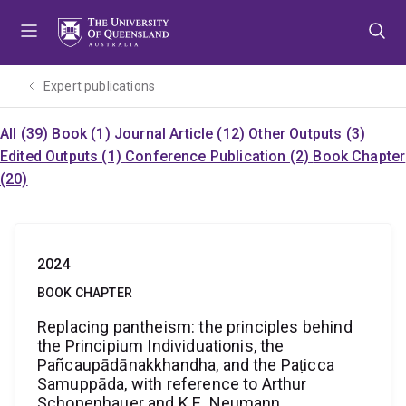
Skip
Skip
Skip
to
to
to
menu
content
footer
Expert publications
All (39)
Book (1)
Journal Article (12)
Other Outputs (3)
Edited Outputs (1)
Conference Publication (2)
Book Chapter
(20)
2024
BOOK CHAPTER
Replacing pantheism: the principles behind
the Principium Individuationis, the
Pañcaupādānakkhandha, and the Paṭicca
Samuppāda, with reference to Arthur
Schopenhauer and K.E. Neumann